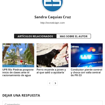
Sandra Caquias Cruz
http://esnoticiapr.com
ARTÍCULOS RELACIONADOS
MAS SOBRE EL AUTOR
UPR Río Piedras pospone
Perro muerde a joven y
Conductor pierde control
inicio de clases ante el
al que salió a ayudarla
y choca con valla central
racionamiento de agua
de PR-53
DEJAR UNA RESPUESTA