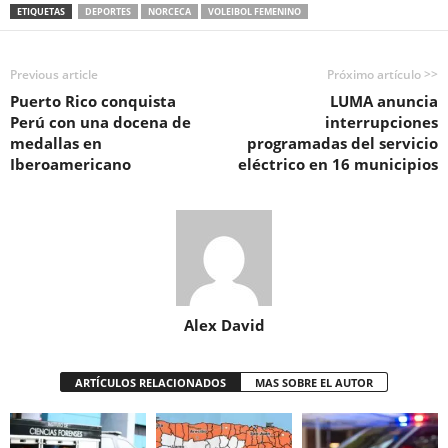
ETIQUETAS
DEPORTES
NORCECA
VOLEIBOL FEMENINO
Previous article
Próximo artículo >>
Puerto Rico conquista
LUMA anuncia
Perú con una docena de
interrupciones
medallas en
programadas del servicio
Iberoamericano
eléctrico en 16 municipios
Alex David
ARTÍCULOS RELACIONADOS
MAS SOBRE EL AUTOR