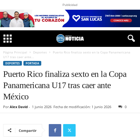
Publicidad
Página Principal
Deportes
Puerto Rico finaliza sexto en la Copa Panamericana
U17 tras caer ante...
DEPORTES
PORTADA
Puerto Rico finaliza sexto en la Copa
Panamericana U17 tras caer ante
México
Por
Alex David
-
1 junio 2026
Fecha de modificación: 1 junio 2026
0
Compartir