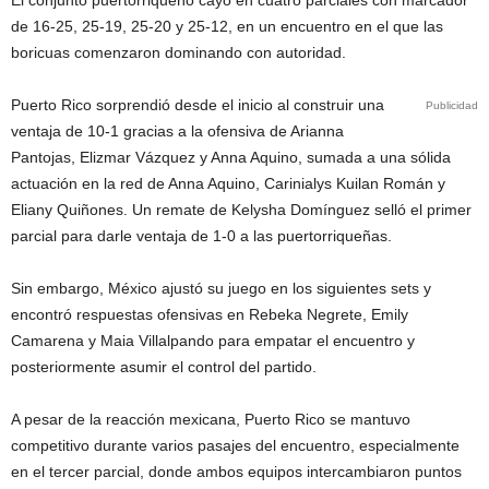
El conjunto puertorriqueño cayó en cuatro parciales con marcador
de 16-25, 25-19, 25-20 y 25-12, en un encuentro en el que las
boricuas comenzaron dominando con autoridad.
Puerto Rico sorprendió desde el inicio al construir una
Publicidad
ventaja de 10-1 gracias a la ofensiva de Arianna
Pantojas, Elizmar Vázquez y Anna Aquino, sumada a una sólida
actuación en la red de Anna Aquino, Carinialys Kuilan Román y
Eliany Quiñones. Un remate de Kelysha Domínguez selló el primer
parcial para darle ventaja de 1-0 a las puertorriqueñas.
Sin embargo, México ajustó su juego en los siguientes sets y
encontró respuestas ofensivas en Rebeka Negrete, Emily
Camarena y Maia Villalpando para empatar el encuentro y
posteriormente asumir el control del partido.
A pesar de la reacción mexicana, Puerto Rico se mantuvo
competitivo durante varios pasajes del encuentro, especialmente
en el tercer parcial, donde ambos equipos intercambiaron puntos