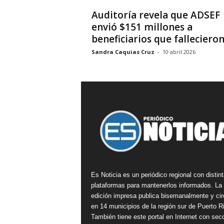
Auditoría revela que ADSEF
envió $151 millones a
beneficiarios que falleciero
Sandra Caquias Cruz
-
10 abril 2026
Es Noticia es un periódico regional con distin
plataformas para mantenerlos informados. La
edición impresa publica bisemanalmente y cir
en 14 municipios de la región sur de Puerto R
También tiene este portal en Internet con sec