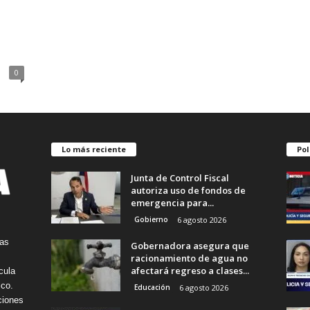
n
0
Lo más reciente
Pol
Junta de Control Fiscal
autoriza uso de fondos de
emergencia para...
Gobierno
6 agosto 2026
tas
Gobernadora asegura que
racionamiento de agua no
afectará regreso a clases...
cula
ico.
Educación
6 agosto 2026
ciones