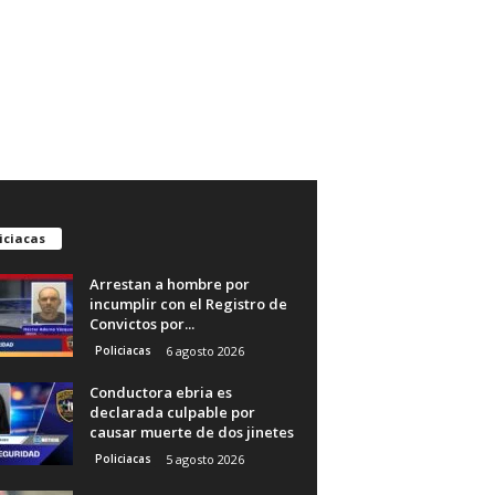
iciacas
Arrestan a hombre por
incumplir con el Registro de
Convictos por...
Policiacas
6 agosto 2026
Conductora ebria es
declarada culpable por
causar muerte de dos jinetes
Policiacas
5 agosto 2026