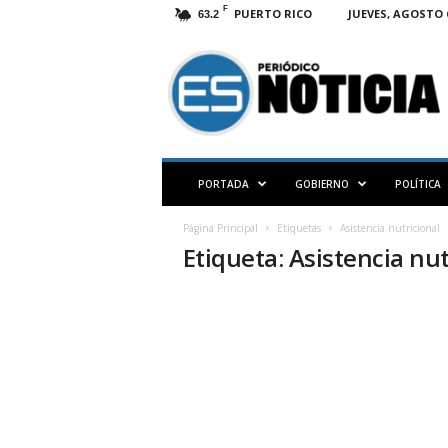
F
PUERTO RICO
JUEVES, AGOSTO 6
63.2
E
S
N
O
T
I
C
PORTADA
GOBIERNO
POLÍTICA
I
A
Página Principal
Etiquetas
Asistencia nutricional
P
Etiqueta: Asistencia nut
R