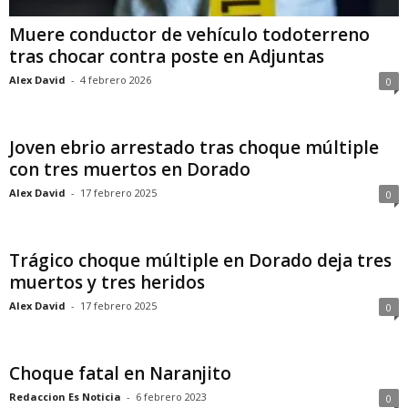
Muere conductor de vehículo todoterreno
tras chocar contra poste en Adjuntas
Alex David
-
4 febrero 2026
0
Joven ebrio arrestado tras choque múltiple
con tres muertos en Dorado
Alex David
-
17 febrero 2025
0
Trágico choque múltiple en Dorado deja tres
muertos y tres heridos
Alex David
-
17 febrero 2025
0
Choque fatal en Naranjito
Redaccion Es Noticia
-
6 febrero 2023
0