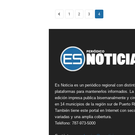
1
2
3
4
Es Noticia es un periódico regional con distin
plataformas para mantenerlos informados. La
edición impresa publica bisemanalmente y cir
en 14 municipios de la región sur de Puerto R
También tiene este portal en Internet con sec
variadas y una amplia cobertura.
Teléfono: 787-973-5000