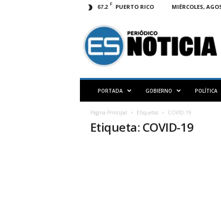
F
PUERTO RICO
MIÉRCOLES, AGOS
67.2
E
S
N
O
T
I
C
PORTADA
GOBIERNO
POLÍTICA
I
A
Página Principal
Etiquetas
COVID-19
P
Etiqueta: COVID-19
R