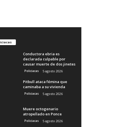
iciacas
Conductora ebria es
declarada culpable por
causar muerte de dos jinetes
Policiacas
5 agosto 2026
Pitbull ataca fémina que
caminaba a su vivienda
Policiacas
5 agosto 2026
Muere octogenario
atropellado en Ponce
Policiacas
5 agosto 2026