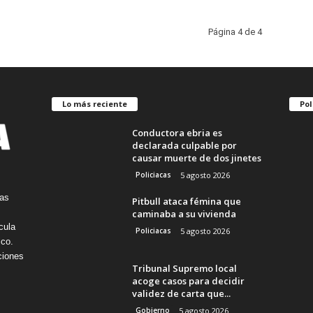
Página 4 de 4
Lo más reciente
Pol
Conductora ebria es
declarada culpable por
causar muerte de dos jinetes
Policiacas
5 agosto 2026
tas
Pitbull ataca fémina que
caminaba a su vivienda
cula
Policiacas
5 agosto 2026
ico.
ciones
Tribunal Supremo local
acoge casos para decidir
validez de carta que...
Gobierno
5 agosto 2026