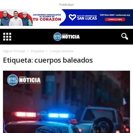
Publicidad
Página Principal
Etiquetas
Cuerpos baleados
Etiqueta: cuerpos baleados