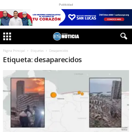
Publicidad
Página Principal
Etiquetas
Desaparecidos
Etiqueta: desaparecidos