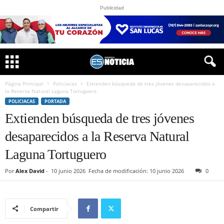
Publicidad
Página Principal
Policiacas
Extienden búsqueda de tres jóvenes desaparecidos a
la Reserva Natural Laguna Tortuguero
POLICIACAS
PORTADA
Extienden búsqueda de tres jóvenes
desaparecidos a la Reserva Natural
Laguna Tortuguero
Por
Alex David
-
10 junio 2026
Fecha de modificación: 10 junio 2026
0
Compartir