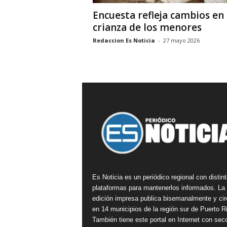
Encuesta refleja cambios en 
crianza de los menores
Redaccion Es Noticia
-
27 mayo 2026
Es Noticia es un periódico regional con distin
plataformas para mantenerlos informados. La
edición impresa publica bisemanalmente y cir
en 14 municipios de la región sur de Puerto R
También tiene este portal en Internet con sec