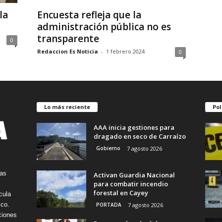
la
Encuesta refleja que la
administración pública no es
transparente
0
Redaccion Es Noticia
-
1 febrero 2024
0
Lo más reciente
Pol
AAA inicia gestiones para
dragado en seco de Carraízo
Gobierno
7 agosto 2026
tas
Activan Guardia Nacional
para combatir incendio
forestal en Cayey
cula
ico.
PORTADA
7 agosto 2026
ciones