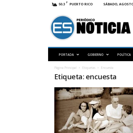
F
PUERTO RICO
SÁBADO, AGOSTO 
50.3
E
S
N
O
T
I
C
PORTADA
GOBIERNO
POLÍTICA
I
A
Página Principal
Etiquetas
Encuesta
P
Etiqueta: encuesta
R