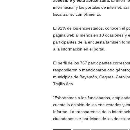
accesible y esta actualizada.
El Informe
información y los portales de internet, as
fiscalizar su cumplimiento.
El 92% de los encuestados, conocen el port
página web al menos en 10 ocasiones y e
participantes de la encuesta también for
a la información en el portal.
El perfil de los 767 participantes corre
respondieron o mencionaron otro género; 
municipios de Bayamón, Caguas, Carolina
Trujillo Alto.
“Exhortamos a los funcionarios, empleado
cuenta la opinión de los encuestados y t
Informe. La transparencia de la informaci
ciudadanos ser partícipes de las decision