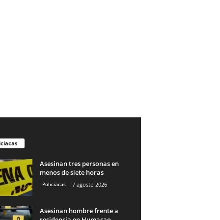
iciacas
Asesinan tres personas en
menos de siete horas
Policiacas
7 agosto 2026
Asesinan hombre frente a
residencia en Humacao