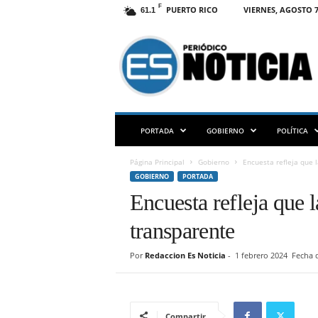
F
PUERTO RICO
VIERNES, AGOSTO 7
61.1
E
S
N
O
T
I
C
PORTADA
GOBIERNO
POLÍTICA
I
A
Página Principal
Gobierno
Encuesta refleja que 
P
GOBIERNO
PORTADA
R
Encuesta refleja que 
transparente
Por
Redaccion Es Noticia
-
1 febrero 2024
Fecha d
Compartir