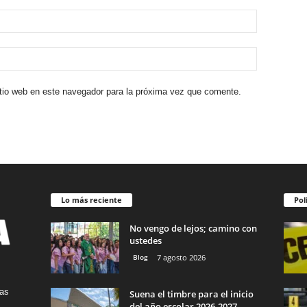
itio web en este navegador para la próxima vez que comente.
Lo más reciente
Pol
No vengo de lejos; camino con
ustedes
Blog
7 agosto 2026
tas
Suena el timbre para el inicio
del año escolar 2026-2027