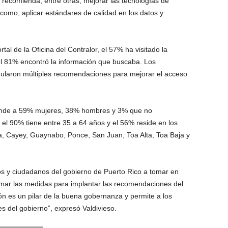
 recomienda, entre otras, mejorar las tecnologías de
í como, aplicar estándares de calidad en los datos y
al de la Oficina del Contralor, el 57% ha visitado la
l 81% encontró la información que buscaba. Los
mularon múltiples recomendaciones para mejorar el acceso
sponde a 59% mujeres, 38% hombres y 3% que no
el 90% tiene entre 35 a 64 años y el 56% reside en los
, Cayey, Guaynabo, Ponce, San Juan, Toa Alta, Toa Baja y
s y ciudadanos del gobierno de Puerto Rico a tomar en
omar las medidas para implantar las recomendaciones del
ón es un pilar de la buena gobernanza y permite a los
es del gobierno”, expresó Valdivieso.