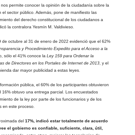
e nos permite conocer la opinión de la ciudadanía sobre la
n el sector público. Además, pone de manifiesto las
miento del derecho constitucional de los ciudadanos a
dicó la contralora Yesmín M. Valdivieso.
19 de octubre al 31 de enero de 2022 evidenció que el 62%
sparencia y Procedimiento Expedito para el Acceso a la
o, sólo el 41% conoce la
Ley 159 para Ordenar la
s de Directores en los Portales de Internet de 2013
, y el
mienda dar mayor publicidad a estas leyes.
nformación pública, el 60% de los participantes obtuvieron
y el 16% obtuvo una entrega parcial. Los encuestados
iento de la ley por parte de los funcionarios y de los
s en este proceso.
proximada del
17%, indicó estar totalmente de acuerdo
e el gobierno es confiable, suficiente, clara, útil,