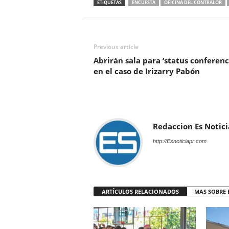
ETIQUETAS
ENCUESTA
OFICINA DEL CONTRALOR
Previous article
Abrirán sala para ‘status conferenc
en el caso de Irizarry Pabón
Redaccion Es Notici
http://Esnoticiapr.com
ARTÍCULOS RELACIONADOS
MAS SOBRE 