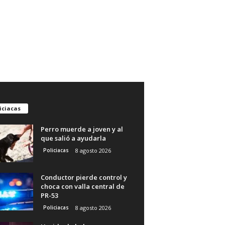
iciacas
Perro muerde a joven y al
que salió a ayudarla
Policiacas
8 agosto 2026
Conductor pierde control y
choca con valla central de
PR-53
Policiacas
8 agosto 2026