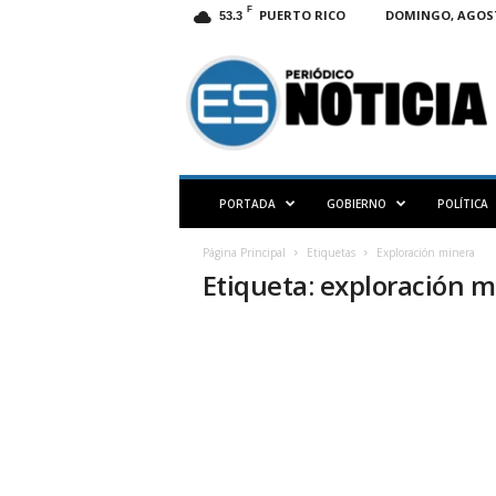
F
PUERTO RICO
DOMINGO, AGOSTO
53.3
E
S
N
O
T
I
C
PORTADA
GOBIERNO
POLÍTICA
I
A
Página Principal
Etiquetas
Exploración minera
P
Etiqueta: exploración 
R