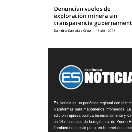
Denuncian vuelos de
exploración minera sin
transparencia gubernament
Sandra Caquias Cruz
-
15 abril 2025
Es Noticia es un periódico regional con distin
plataformas para mantenerlos informados. La
edición impresa publica bisemanalmente y cir
en 14 municipios de la región sur de Puerto R
También tiene este portal en Internet con sec