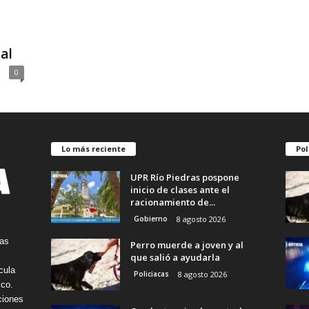
al
0
Lo más reciente
Pol
UPR Río Piedras pospone
inicio de clases ante el
racionamiento de...
Gobierno
8 agosto 2026
tas
Perro muerde a joven y al
que salió a ayudarla
cula
Policiacas
8 agosto 2026
ico.
ciones