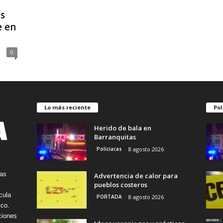
s
e en
0
Lo más reciente
Pol
Herido de bala en
Barranquitas
Policiacas
8 agosto 2026
tas
Advertencia de calor para
pueblos costeros
cula
PORTADA
8 agosto 2026
ico.
ciones