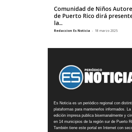
Comunidad de Niños Autore
de Puerto Rico dirá present
la...
Redaccion Es Noticia
-
18 marzo 2025
Es Noticia es un periódico regional con distin
plataformas para mantenerlos informados. La
edición impresa publica bisemanalmente y cir
en 14 municipios de la región sur de Puerto R
También tiene este portal en Internet con sec