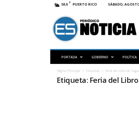
F
PUERTO RICO
SÁBADO, AGOSTO 
58.6
E
S
N
O
T
I
C
PORTADA
GOBIERNO
POLÍTICA
I
A
Página Principal
Etiquetas
Feria del Libro de Cagu
P
Etiqueta: Feria del Libr
R