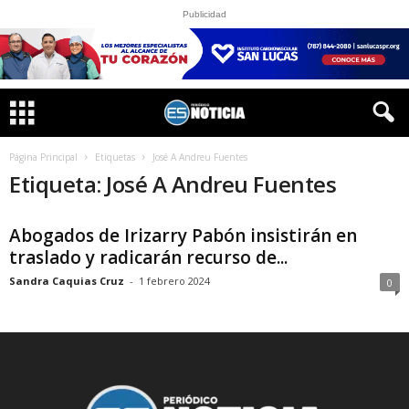
Publicidad
Página Principal
Etiquetas
José A Andreu Fuentes
Etiqueta: José A Andreu Fuentes
Abogados de Irizarry Pabón insistirán en
traslado y radicarán recurso de...
Sandra Caquias Cruz
-
1 febrero 2024
0