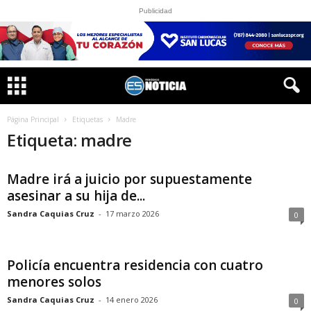
Publicidad
Página Principal
Etiquetas
Madre
Etiqueta: madre
Madre irá a juicio por supuestamente
asesinar a su hija de...
Sandra Caquias Cruz
-
17 marzo 2026
0
Policía encuentra residencia con cuatro
menores solos
Sandra Caquias Cruz
-
14 enero 2026
0