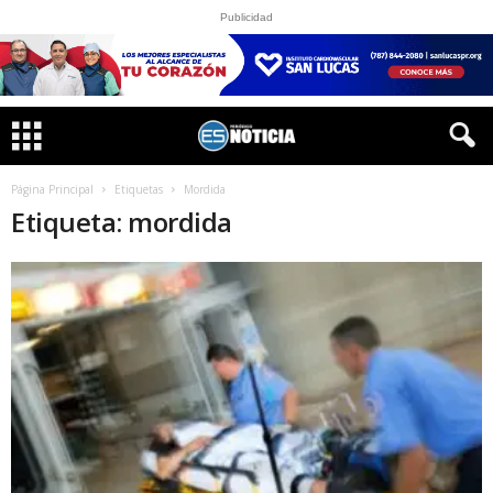
Publicidad
Página Principal
Etiquetas
Mordida
Etiqueta: mordida