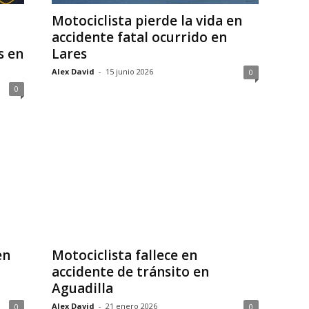
Motociclista pierde la vida en
accidente fatal ocurrido en
s en
Lares
Alex David
-
15 junio 2026
0
0
en
Motociclista fallece en
accidente de tránsito en
Aguadilla
Alex David
-
21 enero 2026
0
0