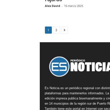
Alex David
-
16 marzo 2025
1
2
Es Noticia es un periódico regional con distin
plataformas para mantenerlos informados. La
edición impresa publica bisemanalmente y cir
en 14 municipios de la región sur de Puerto R
También tiene este portal en Internet con sec