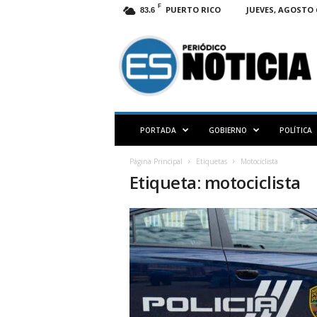
F
PUERTO RICO
JUEVES, AGOSTO 6
83.6
E
S
N
O
T
I
C
PORTADA
GOBIERNO
POLÍTICA
I
A
Página Principal
Etiquetas
Motociclista
P
Etiqueta: motociclista
R