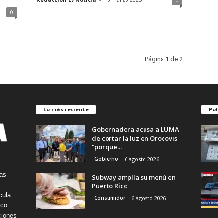
0
0
Página 1 de 2
Lo más reciente
Pol
Gobernadora acusa a LUMA
de cortar la luz en Orocovis
“porque...
Gobierno
6 agosto 2026
tas
Subway amplía su menú en
Puerto Rico
cula
Consumidor
6 agosto 2026
ico.
ciones