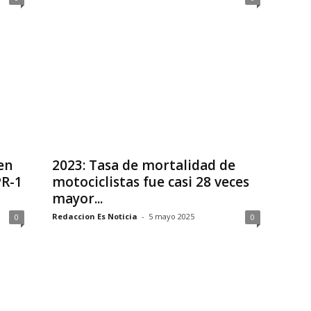
en
2023: Tasa de mortalidad de
PR-1
motociclistas fue casi 28 veces
mayor...
Redaccion Es Noticia
-
5 mayo 2025
0
0