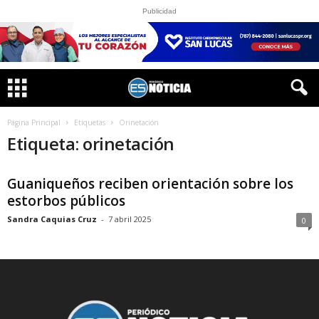
Publicidad
Página Principal
Etiquetas
Orinetación
Etiqueta: orinetación
Guaniqueños reciben orientación sobre los
estorbos públicos
Sandra Caquias Cruz
-
7 abril 2025
0