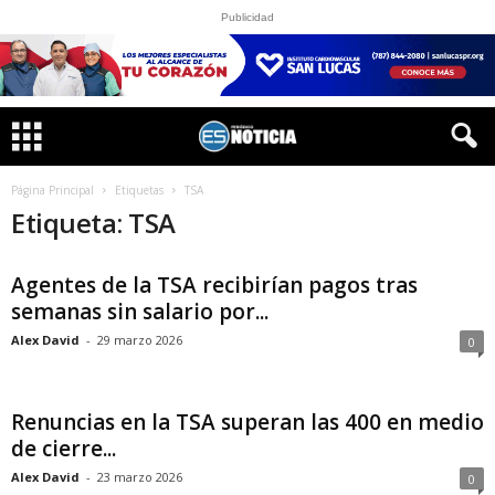
Publicidad
Página Principal
Etiquetas
TSA
Etiqueta: TSA
Agentes de la TSA recibirían pagos tras
semanas sin salario por...
Alex David
-
29 marzo 2026
0
Renuncias en la TSA superan las 400 en medio
de cierre...
Alex David
-
23 marzo 2026
0