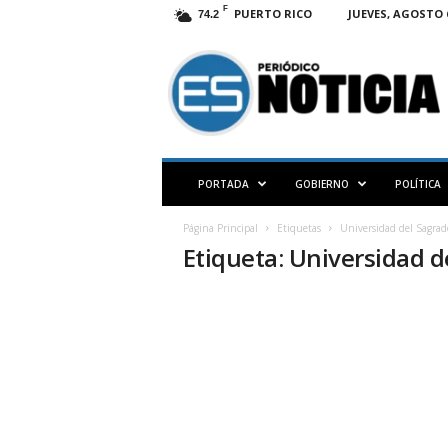
F
PUERTO RICO
JUEVES, AGOSTO 6
74.2
E
S
N
O
T
I
C
PORTADA
GOBIERNO
POLÍTICA
I
A
Página Principal
Etiquetas
Universidad del Sagra
P
Etiqueta: Universidad 
R