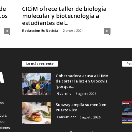
de
CICiM ofrece taller de biología
tos
molecular y biotecnología a
estudiantes del...
Redaccion Es Noticia
-
2 enero 2024
0
0
Lo más reciente
Pol
Gobernadora acusa a LUMA
de cortar la luz en Orocovis
“porque...
Gobierno
6 agosto 2026
tas
Subway amplía su menú en
Puerto Rico
cula
Consumidor
6 agosto 2026
ico.
ciones