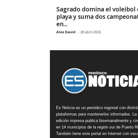
Sagrado domina el voleibol 
playa y suma dos campeona
en...
Alex David
-
28 abril 2026
Es Noticia es un periódico regional con distin
plataformas para mantenerlos informados. La
edición impresa publica bisemanalmente y cir
en 14 municipios de la región sur de Puerto R
También tiene este portal en Internet con sec