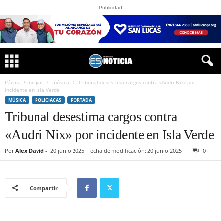
Publicidad
Página Principal
música
Tribunal desestima cargos contra «Audri Nix» por
incidente en Isla Verde
MÚSICA
POLICIACAS
PORTADA
Tribunal desestima cargos contra
«Audri Nix» por incidente en Isla Verde
Por
Alex David
-
20 junio 2025
Fecha de modificación: 20 junio 2025
0
Compartir