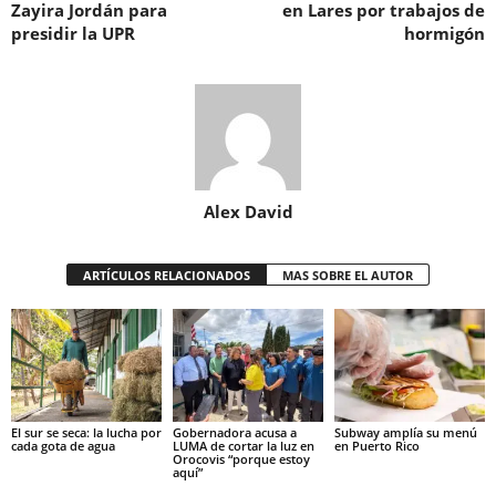
Zayira Jordán para
en Lares por trabajos de
presidir la UPR
hormigón
Alex David
ARTÍCULOS RELACIONADOS
MAS SOBRE EL AUTOR
El sur se seca: la lucha por
Gobernadora acusa a
Subway amplía su menú
cada gota de agua
LUMA de cortar la luz en
en Puerto Rico
Orocovis “porque estoy
aquí”