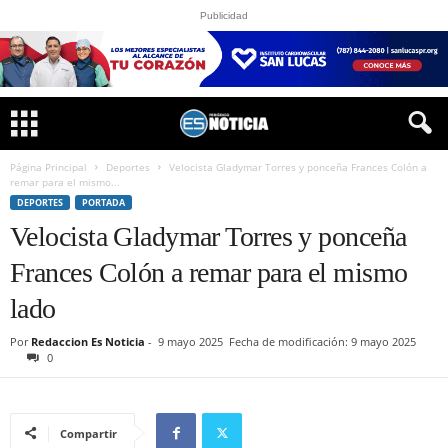
Publicidad
Página Principal
Deportes
Velocista Gladymar Torres y ponceña Frances Colón a
remar para el mismo...
DEPORTES
PORTADA
Velocista Gladymar Torres y ponceña
Frances Colón a remar para el mismo
lado
Por
Redaccion Es Noticia
-
9 mayo 2025
Fecha de modificación: 9 mayo 2025
0
Compartir