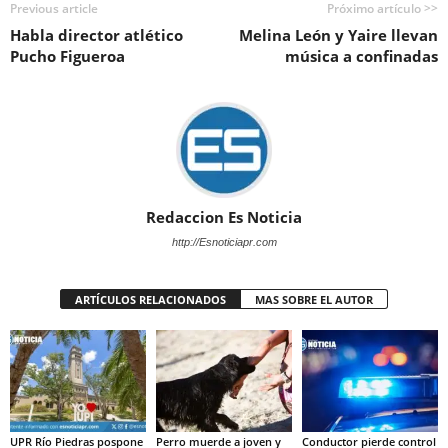
Previous article
Próximo artículo >>
Habla director atlético
Melina León y Yaire llevan
Pucho Figueroa
música a confinadas
Redaccion Es Noticia
http://Esnoticiapr.com
ARTÍCULOS RELACIONADOS
MAS SOBRE EL AUTOR
UPR Río Piedras pospone
Perro muerde a joven y
Conductor pierde control