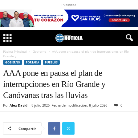
Publicidad
Página Principal
Gobierno
AAA pone en pausa el plan de interrupciones en Río
Grande y...
GOBIERNO
PORTADA
PUEBLOS
AAA pone en pausa el plan de
interrupciones en Río Grande y
Canóvanas tras las lluvias
Por
Alex David
-
8 julio 2026
Fecha de modificación: 8 julio 2026
0
Compartir