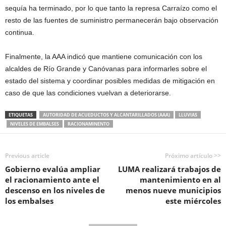
sequía ha terminado, por lo que tanto la represa Carraízo como el
resto de las fuentes de suministro permanecerán bajo observación
continua.
Finalmente, la AAA indicó que mantiene comunicación con los
alcaldes de Río Grande y Canóvanas para informarles sobre el
estado del sistema y coordinar posibles medidas de mitigación en
caso de que las condiciones vuelvan a deteriorarse.
ETIQUETAS
AUTORIDAD DE ACUEDUCTOS Y ALCANTARILLADOS (AAA)
LLUVIAS
NIVELES DE EMBALSES
RACIONAMINENTO
Previous article
Próximo artículo >>
Gobierno evalúa ampliar
LUMA realizará trabajos de
el racionamiento ante el
mantenimiento en al
descenso en los niveles de
menos nueve municipios
los embalses
este miércoles