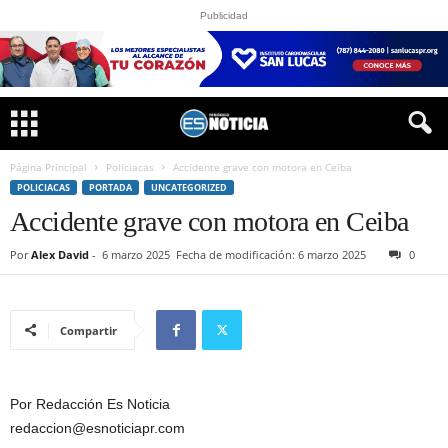
Publicidad
Página Principal
Policiacas
Accidente grave con motora en Ceiba
POLICIACAS
PORTADA
UNCATEGORIZED
Accidente grave con motora en Ceiba
Por
Alex David
-
6 marzo 2025
Fecha de modificación: 6 marzo 2025
0
Compartir
Por Redacción Es Noticia
redaccion@esnoticiapr.com