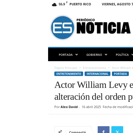
F
PUERTO RICO
VIERNES, AGOSTO 7
55.9
E
S
N
O
T
I
C
PORTADA
GOBIERNO
POLÍTICA
I
A
Página Principal
Entretenimiento
Actor William L
P
ENTRETENIMIENTO
INTERNACIONAL
PORTADA
R
Actor William Levy es
alteración del orden 
Por
Alex David
-
16 abril 2025
Fecha de modificaci
Compartir