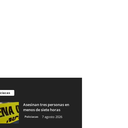
iciacas
Asesinan tres personas en
menos de siete horas
Policiacas
7 agosto 2026