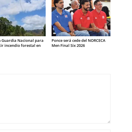
n Guardia Nacional para
Ponce será cede del NORCECA
r incendio forestal en
Men Final Six 2026