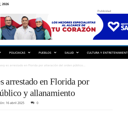
, 2026
Publicidad
POLICIACAS
PUEBLOS
SALUD
CULTURA Y ENTRETENIMIEN
evy es arrestado en Florida por alteración del orden público...
 arrestado en Florida por
público y allanamiento
ón: 16 abril 2025
0