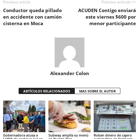
Previous article
Próximo artículo >>
Conductor queda pillado
ACUDEN Contigo enviará
en accidente con camión
este viernes $600 por
cisterna en Moca
menor participante
Alexander Colon
ARTÍCULOS RELACIONADOS
MAS SOBRE EL AUTOR
Gobernadora acusa a
Subway amplía su menú
Roban dinero de cajero
LUMA de cortar la luz en
en Puerto Rico
automático en farmacia