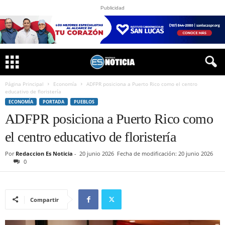
Publicidad
Página Principal
Economía
ADFPR posiciona a Puerto Rico como el centro
educativo de floristería
ECONOMÍA
PORTADA
PUEBLOS
ADFPR posiciona a Puerto Rico como
el centro educativo de floristería
Por
Redaccion Es Noticia
-
20 junio 2026
Fecha de modificación: 20 junio 2026
0
Compartir