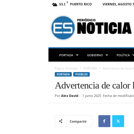
F
PUERTO RICO
VIERNES, AGOSTO 7
53.1
E
S
N
O
T
I
C
PORTADA
GOBIERNO
POLÍTICA
I
A
Página Principal
PORTADA
Advertencia de calor 
P
PORTADA
PUEBLOS
R
Advertencia de calor 
Por
Alex David
-
1 junio 2025
Fecha de modificaci
Compartir