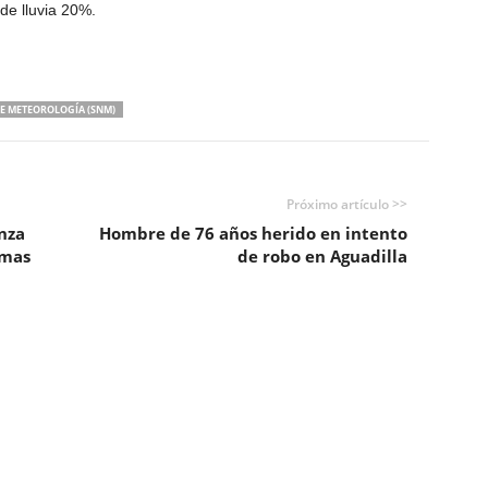
de lluvia 20%.
DE METEOROLOGÍA (SNM)
Próximo artículo >>
nza
Hombre de 76 años herido en intento
amas
de robo en Aguadilla