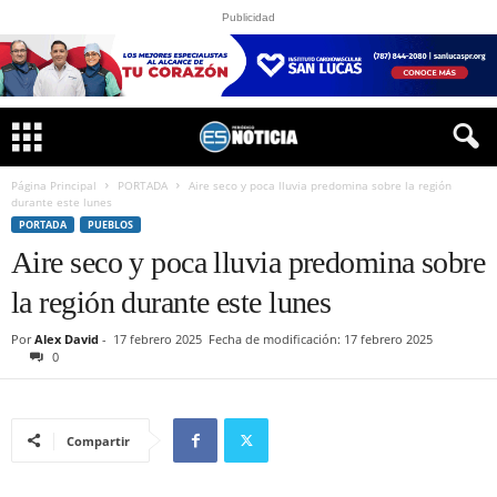
Publicidad
Página Principal
PORTADA
Aire seco y poca lluvia predomina sobre la región
durante este lunes
PORTADA
PUEBLOS
Aire seco y poca lluvia predomina sobre
la región durante este lunes
Por
Alex David
-
17 febrero 2025
Fecha de modificación: 17 febrero 2025
0
Compartir