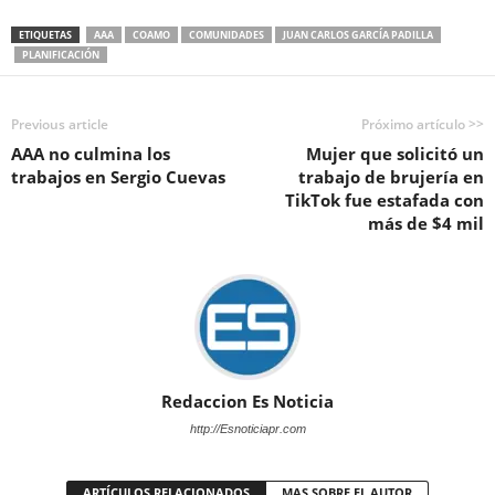
ETIQUETAS
AAA
COAMO
COMUNIDADES
JUAN CARLOS GARCÍA PADILLA
PLANIFICACIÓN
Previous article
Próximo artículo >>
AAA no culmina los
Mujer que solicitó un
trabajos en Sergio Cuevas
trabajo de brujería en
TikTok fue estafada con
más de $4 mil
Redaccion Es Noticia
http://Esnoticiapr.com
ARTÍCULOS RELACIONADOS
MAS SOBRE EL AUTOR