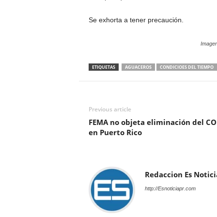
Se exhorta a tener precaución.
Imagen
ETIQUETAS
AGUACEROS
CONDICIOES DEL TIEMPO
Previous article
FEMA no objeta eliminación del C
en Puerto Rico
Redaccion Es Notici
http://Esnoticiapr.com