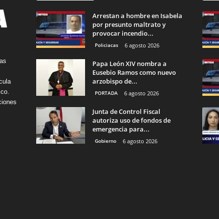
Arrestan a hombre en Isabela
por presunto maltrato y
provocar incendio...
Policiacas
6 agosto 2026
tas
Papa León XIV nombra a
Eusebio Ramos como nuevo
arzobispo de...
cula
ico.
PORTADA
6 agosto 2026
ciones
Junta de Control Fiscal
autoriza uso de fondos de
emergencia para...
Gobierno
6 agosto 2026