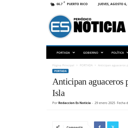
F
PUERTO RICO
JUEVES, AGOSTO 6, 
66.7
E
S
N
O
T
I
C
PORTADA
GOBIERNO
POLÍTICA
I
A
Página Principal
PORTADA
Anticipan aguaceros pa
P
PORTADA
R
Anticipan aguaceros pa
Isla
Por
Redaccion Es Noticia
-
29 enero 2025
Fecha d
Compartir