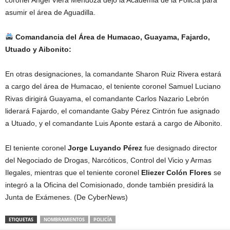
coronel Ángel Viera Mendoza dejó la Academia de la Policía para
asumir el área de Aguadilla.
Comandancia del Área de Humacao, Guayama, Fajardo,
Utuado y Aibonito:
En otras designaciones, la comandante Sharon Ruiz Rivera estará
a cargo del área de Humacao, el teniente coronel Samuel Luciano
Rivas dirigirá Guayama, el comandante Carlos Nazario Lebrón
liderará Fajardo, el comandante Gaby Pérez Cintrón fue asignado
a Utuado, y el comandante Luis Aponte estará a cargo de Aibonito.
El teniente coronel
Jorge Luyando Pérez
fue designado director
del Negociado de Drogas, Narcóticos, Control del Vicio y Armas
Ilegales, mientras que el teniente coronel
Eliezer Colón Flores
se
integró a la Oficina del Comisionado, donde también presidirá la
Junta de Exámenes. (De CyberNews)
ETIQUETAS
NOMBRAMIENTOS
POLICÍA