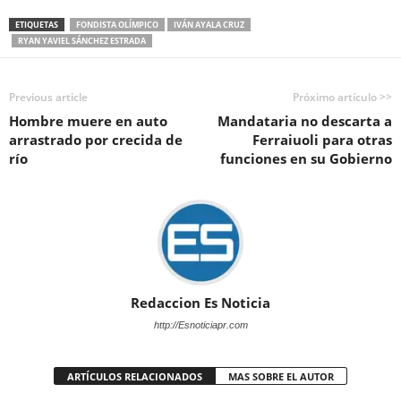
ETIQUETAS
FONDISTA OLÍMPICO
IVÁN AYALA CRUZ
RYAN YAVIEL SÁNCHEZ ESTRADA
Previous article
Próximo artículo >>
Hombre muere en auto
Mandataria no descarta a
arrastrado por crecida de
Ferraiuoli para otras
río
funciones en su Gobierno
Redaccion Es Noticia
http://Esnoticiapr.com
ARTÍCULOS RELACIONADOS
MAS SOBRE EL AUTOR