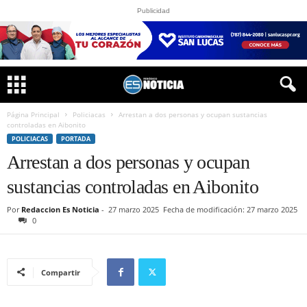
Publicidad
Página Principal
Policiacas
Arrestan a dos personas y ocupan sustancias
controladas en Aibonito
POLICIACAS
PORTADA
Arrestan a dos personas y ocupan
sustancias controladas en Aibonito
Por
Redaccion Es Noticia
-
27 marzo 2025
Fecha de modificación: 27 marzo 2025
0
Compartir