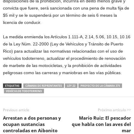
disposiciones de la prohibición, incurrirá en delito menos grave y
convicta que fuere, será sancionada con una pena de multa fija de
$5 mil y se le suspenderá por un término de seis 6 meses la
licencia de conducir.
La medida enmienda los Artículos 1.111-A, 2.14, 5.06, 10.15, 10.16
de la Ley Núm. 22-2000 (Ley de Vehículos y Tránsito de Puerto
Rico) para actualizar las normativas relacionadas con el uso de
vehículos todoterreno, actualizar el procedimiento de renovación
de marbete de las motocicletas, y la prohibición de actividades
peligrosas como las carreras y maniobras en las vías públicas.
ETIQUETAS
CÁMARA DE REPRENTANTES
LEY 22
PROYECTO DE LA CÁMARA 375
VEHÍCULOS TODOTERRENO
Previous article
Próximo artículo >>
Arrestan a dos personas y
Mario Ruiz: El pescador
ocupan sustancias
que habla con las aves del
controladas en Aibonito
mar