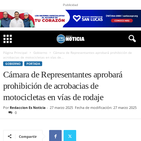
Publicidad
Página Principal
Gobierno
Cámara de Representantes aprobará prohibición de
acrobacias de motocicletas en vías de...
GOBIERNO
PORTADA
Cámara de Representantes aprobará
prohibición de acrobacias de
motocicletas en vías de rodaje
Por
Redaccion Es Noticia
-
27 marzo 2025
Fecha de modificación: 27 marzo 2025
0
Compartir