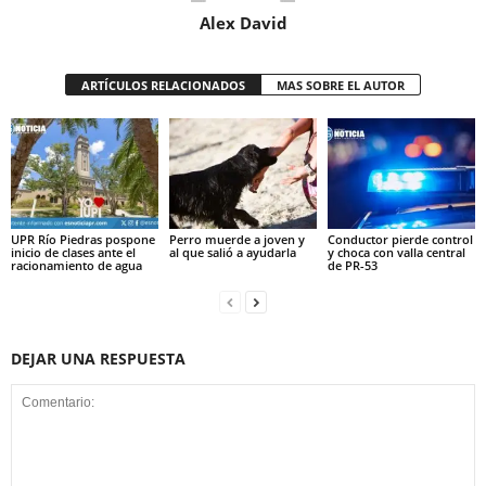
Alex David
ARTÍCULOS RELACIONADOS
MAS SOBRE EL AUTOR
UPR Río Piedras pospone
Perro muerde a joven y
Conductor pierde control
inicio de clases ante el
al que salió a ayudarla
y choca con valla central
racionamiento de agua
de PR-53
DEJAR UNA RESPUESTA