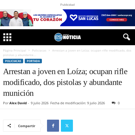
Publicidad
Página Principal
Policiacas
Arrestan a joven en Loíza; ocupan rifle modificado, dos
pistolas y abundante...
POLICIACAS
PORTADA
Arrestan a joven en Loíza; ocupan rifle
modificado, dos pistolas y abundante
munición
Por
Alex David
-
9 julio 2026
Fecha de modificación: 9 julio 2026
0
Compartir