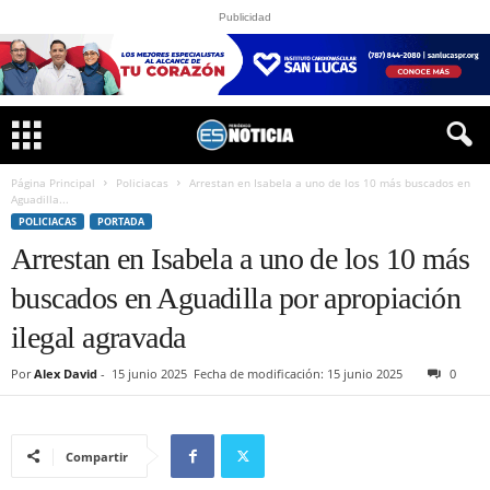
Publicidad
Página Principal
Policiacas
Arrestan en Isabela a uno de los 10 más buscados en
Aguadilla...
POLICIACAS
PORTADA
Arrestan en Isabela a uno de los 10 más
buscados en Aguadilla por apropiación
ilegal agravada
Por
Alex David
-
15 junio 2025
Fecha de modificación: 15 junio 2025
0
Compartir