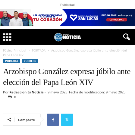
Publicidad
Página Principal
PORTADA
Arzobispo González expresa júbilo ante elección del
Papa León XIV
PORTADA
PUEBLOS
Arzobispo González expresa júbilo ante
elección del Papa León XIV
Por
Redaccion Es Noticia
-
9 mayo 2025
Fecha de modificación: 9 mayo 2025
0
Compartir