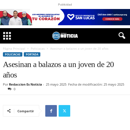
Publicidad
Página Principal
Policiacas
Asesinan a balazos a un joven de 20 años
POLICIACAS
PORTADA
Asesinan a balazos a un joven de 20
años
Por
Redaccion Es Noticia
-
25 mayo 2025
Fecha de modificación: 25 mayo 2025
0
Compartir