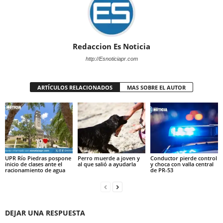
Redaccion Es Noticia
http://Esnoticiapr.com
ARTÍCULOS RELACIONADOS
MAS SOBRE EL AUTOR
UPR Río Piedras pospone
Perro muerde a joven y
Conductor pierde control
inicio de clases ante el
al que salió a ayudarla
y choca con valla central
racionamiento de agua
de PR-53
DEJAR UNA RESPUESTA