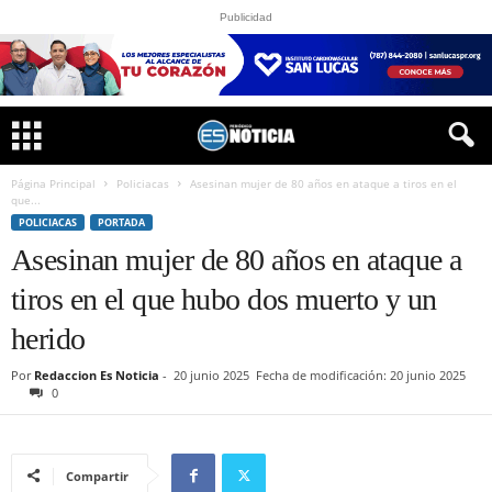
Publicidad
Página Principal
Policiacas
Asesinan mujer de 80 años en ataque a tiros en el
que...
POLICIACAS
PORTADA
Asesinan mujer de 80 años en ataque a
tiros en el que hubo dos muerto y un
herido
Por
Redaccion Es Noticia
-
20 junio 2025
Fecha de modificación: 20 junio 2025
0
Compartir