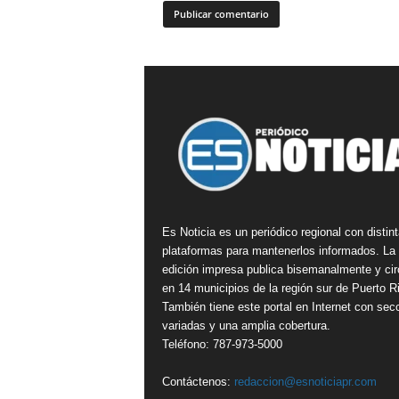
Es Noticia es un periódico regional con distin
plataformas para mantenerlos informados. La
edición impresa publica bisemanalmente y cir
en 14 municipios de la región sur de Puerto R
También tiene este portal en Internet con sec
variadas y una amplia cobertura.
Teléfono: 787-973-5000
Contáctenos:
redaccion@esnoticiapr.com