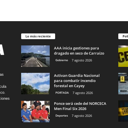
Lo más reciente
Pol
AAA inicia gestiones para
dragado en seco de Carraízo
Gobierno
7 agosto 2026
tas
Activan Guardia Nacional
para combatir incendio
forestal en Cayey
cula
ico.
PORTADA
7 agosto 2026
ciones
Ponce será cede del NORCECA
Men Final Six 2026
Deportes
7 agosto 2026