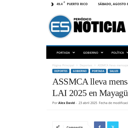
F
PUERTO RICO
SÁBADO, AGOSTO 8
49.4
E
S
N
O
T
I
C
PORTADA
GOBIERNO
POLÍTICA
I
A
Página Principal
Deportes
ASSMCA lleva mensaje
P
DEPORTES
GOBIERNO
PORTADA
SALUD
R
ASSMCA lleva mensaje
LAI 2025 en Mayagü
Por
Alex David
-
23 abril 2025
Fecha de modificaci
Compartir