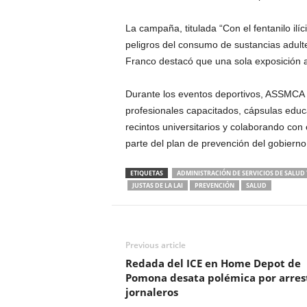
La campaña, titulada “Con el fentanilo ilíc
peligros del consumo de sustancias adult
Franco destacó que una sola exposición a
Durante los eventos deportivos, ASSMCA 
profesionales capacitados, cápsulas educa
recintos universitarios y colaborando con
parte del plan de prevención del gobiern
ETIQUETAS
ADMINISTRACIÓN DE SERVICIOS DE SALUD 
JUSTAS DE LA LAI
PREVENCIÓN
SALUD
Previous article
Redada del ICE en Home Depot de
Pomona desata polémica por arres
jornaleros