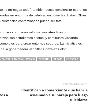
ito, lo arriesgas todo”, también busca concienciar sobre los
eradas en entornos de celebración como las Justas. Oliver
 sustancias contaminadas puede ser fatal.
contará con mesas informativas atendidas por
tivas con estudiantes atletas, y continuará visitando
 comercios para crear entornos seguros. La iniciativa es
o de la gobernadora Jenniffer González Colón.
Y CONTRA LA ADICCIÓN (ASSMCA)
DEPORTES
DROGAS
FENTANILO
Próximo artículo >>
Identifican a comerciante que habría
tos a
asesinado a su pareja para luego
suicidarse