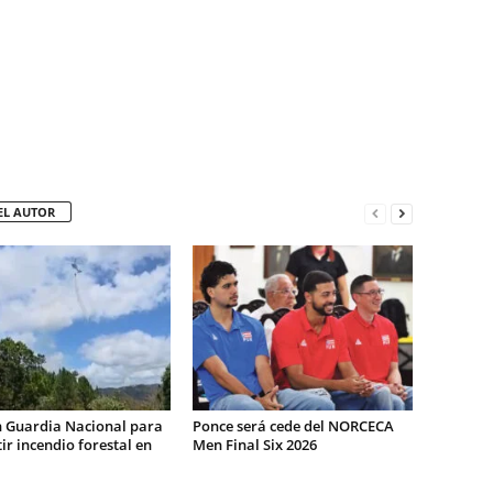
EL AUTOR
n Guardia Nacional para
Ponce será cede del NORCECA
r incendio forestal en
Men Final Six 2026