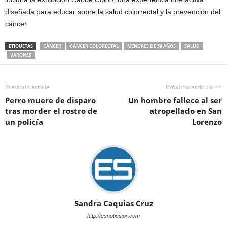
diseñada para educar sobre la salud colorrectal y la prevención del
cáncer.
ETIQUETAS
CÁNCER
CÁNCER COLORECTAL
MENORES DE 50 AÑOS
SALUD
VARONES
Previous article
Próximo artículo >>
Perro muere de disparo
Un hombre fallece al ser
tras morder el rostro de
atropellado en San
un policía
Lorenzo
Sandra Caquias Cruz
http://esnoticiapr.com