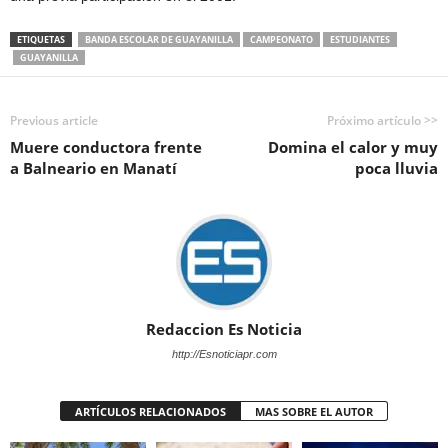
ETIQUETAS
BANDA ESCOLAR DE GUAYANILLA
CAMPEONATO
ESTUDIANTES
GUAYANILLA
Previous article
Próximo artículo >>
Muere conductora frente
Domina el calor y muy
a Balneario en Manatí
poca lluvia
Redaccion Es Noticia
http://Esnoticiapr.com
ARTÍCULOS RELACIONADOS
MAS SOBRE EL AUTOR