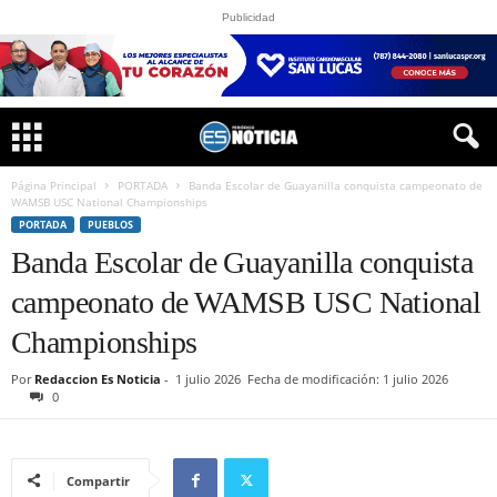
Publicidad
Página Principal
PORTADA
Banda Escolar de Guayanilla conquista campeonato de
WAMSB USC National Championships
PORTADA
PUEBLOS
Banda Escolar de Guayanilla conquista
campeonato de WAMSB USC National
Championships
Por
Redaccion Es Noticia
-
1 julio 2026
Fecha de modificación: 1 julio 2026
0
Compartir