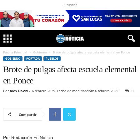
Publicidad
Página Principal
Gobierno
Brote de pulgas afecta escuela elemental en Ponce
GOBIERNO
PORTADA
PUEBLOS
Brote de pulgas afecta escuela elemental
en Ponce
Por
Alex David
-
6 febrero 2025
Fecha de modificación: 6 febrero 2025
0
Compartir
Por Redacción Es Noticia