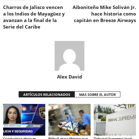
Charros de Jalisco vencen
Aiboniteño Mike Soliván Jr.
a los Indios de Mayagüez y
hace historia como
avanzan a la final de la
capitán en Breeze Airways
Serie del Caribe
Alex David
ARTÍCULOS RELACIONADOS
MAS SOBRE EL AUTOR
Conductora ebria es
Pitbull ataca fémina que
Tribunal Supremo local