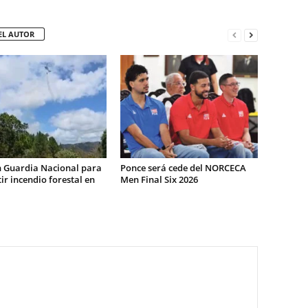
EL AUTOR
n Guardia Nacional para
Ponce será cede del NORCECA
r incendio forestal en
Men Final Six 2026