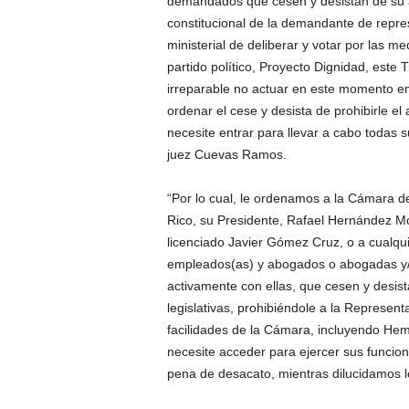
demandados que cesen y desistan de su act
constitucional de la demandante de repre
ministerial de deliberar y votar por las m
partido político, Proyecto Dignidad, este
irreparable no actuar en este momento em
ordenar el cese y desista de prohibirle el
necesite entrar para llevar a cabo todas s
juez Cuevas Ramos.
“Por lo cual, le ordenamos a la Cámara d
Rico, su Presidente, Rafael Hernández M
licenciado Javier Gómez Cruz, o a cualquie
empleados(as) y abogados o abogadas y/o
activamente con ellas, que cesen y desistan
legislativas, prohibiéndole a la Represent
facilidades de la Cámara, incluyendo Hemi
necesite acceder para ejercer sus funcione
pena de desacato, mientras dilucidamos lo