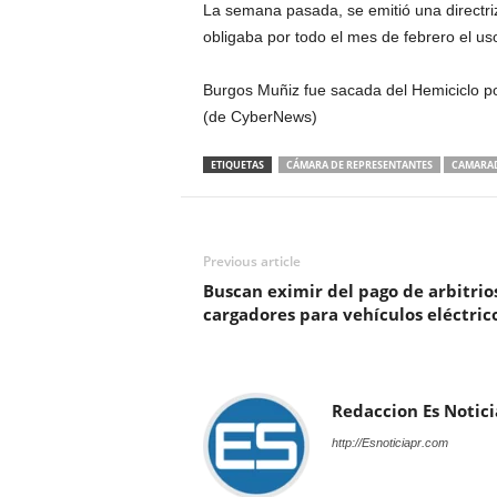
La semana pasada, se emitió una directriz
obligaba por todo el mes de febrero el u
Burgos Muñiz fue sacada del Hemiciclo po
(de CyberNews)
ETIQUETAS
CÁMARA DE REPRESENTANTES
CAMARAD
Previous article
Buscan eximir del pago de arbitrios
cargadores para vehículos eléctric
Redaccion Es Notici
http://Esnoticiapr.com