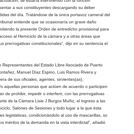
uación, se estaría interfiriendo con la función
sentar a sus constituyentes descargando su deber
edidas del día. Tratándose de la única portavoz cameral del
 Tribunal entiende que se ocasionaría un grave daño
itiendo la presente Orden de entredicho provisional para
 acceso al Hemiciclo de la cámara y a otras áreas que
us prerrogativas constitucionales”, dijo en su sentencia el
e Representantes del Estado Libre Asociado de Puerto
ontañez, Manuel Díaz Espino, Luis Ramos Rivera y
ra de sus oficiales, agentes, sirvientes(as),
 aquellas personas que actúen de acuerdo o participen
 de prohibir, impedir o interferir, con las prerrogativas
ante de la Cámara Lisie J Burgos Muñiz, el ingreso a las
ciclo, Salones de Sesiones y todo lugar a la que ésta
s legislativas, condicionándolo al uso de mascarillas, so
s méritos de la demanda en la vista interdictal”, añadió.