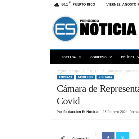
F
PUERTO RICO
VIERNES, AGOSTO 7
50.1
E
S
N
O
T
I
C
PORTADA
GOBIERNO
POLÍTICA
I
A
Página Principal
COVID-19
Cámara de Representa
P
COVID-19
GOBIERNO
PORTADA
R
Cámara de Representa
Covid
Por
Redaccion Es Noticia
-
13 febrero 2024
Fecha
Compartir