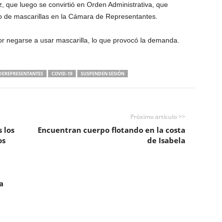
, que luego se convirtió en Orden Administrativa, que
so de mascarillas en la Cámara de Representantes.
r negarse a usar mascarilla, lo que provocó la demanda.
EREPRESENTANTES
COVID-19
SUSPENDEN SESIÓN
Próximo artículo >>
 los
Encuentran cuerpo flotando en la costa
os
de Isabela
a