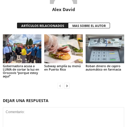
Alex David
ARTÍCULOS RELACIONADOS
MAS SOBRE EL AUTOR
Gobernadora acusa a
Subway amplía su menú
Roban dinero de cajero
LUMA de cortar la luz en
en Puerto Rico
automático en farmacia
Orocovis “porque estoy
aquí”
DEJAR UNA RESPUESTA