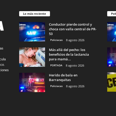
Lo más reciente
Pol
Conductor pierde control y
choca con valla central de PR-
53
Policiacas
8 agosto 2026
tas
Más allá del pecho: los
beneficios de la lactancia
para mamá...
cula
ico.
PORTADA
8 agosto 2026
ciones
Herido de bala en
Barranquitas
Policiacas
8 agosto 2026