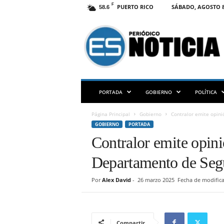
F
PUERTO RICO
SÁBADO, AGOSTO 8
58.6
E
S
N
O
T
I
C
PORTADA
GOBIERNO
POLÍTICA
I
A
Página Principal
Gobierno
Contralor emite opini
P
GOBIERNO
PORTADA
R
Contralor emite opini
Departamento de Seg
Por
Alex David
-
26 marzo 2025
Fecha de modifica
Compartir