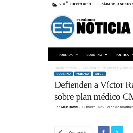
F
PUERTO RICO
SÁBADO, AGOSTO 8
58.6
E
S
N
O
T
I
C
PORTADA
GOBIERNO
POLÍTICA
I
A
Página Principal
Gobierno
Defienden a Víctor Ra
P
GOBIERNO
PORTADA
SALUD
R
Defienden a Víctor R
sobre plan médico 
Por
Alex David
-
17 marzo 2025
Fecha de modifica
Compartir