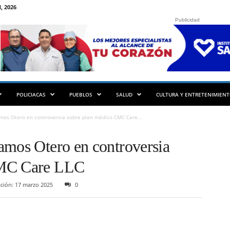
, 2026
Publicidad
POLICIACAS
PUEBLOS
SALUD
CULTURA Y ENTRETENIMIEN
mos Otero en controversia sobre plan médico CMC Care...
amos Otero en controversia
CMC Care LLC
ción: 17 marzo 2025
0