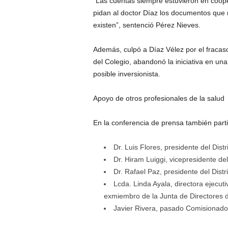
“Las cuentas siempre estuvieron en cooper
pidan al doctor Díaz los documentos que 
existen”, sentenció Pérez Nieves.
Además, culpó a Díaz Vélez por el fracaso
del Colegio, abandonó la iniciativa en un
posible inversionista.
Apoyo de otros profesionales de la salud
En la conferencia de prensa también parti
Dr. Luis Flores, presidente del Dis
Dr. Hiram Luiggi, vicepresidente del 
Dr. Rafael Paz, presidente del Distr
Lcda. Linda Ayala, directora ejecu
exmiembro de la Junta de Directores
Javier Rivera, pasado Comisionado