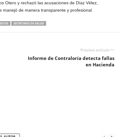
mos Otero y rechazó las acusaciones de Díaz Vélez,
 se manejó de manera transparente y profesional.
DICOS
SECRETARIO DE SALUD
Próximo artículo >>
Informe de Contraloría detecta fallas
en Hacienda
EL AUTOR