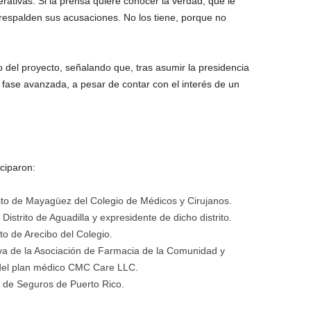
ativas. Si la prensa quiere conocer la verdad, que le
respalden sus acusaciones. No los tiene, porque no
 del proyecto, señalando que, tras asumir la presidencia
a fase avanzada, a pesar de contar con el interés de un
ciparon:
trito de Mayagüez del Colegio de Médicos y Cirujanos.
Distrito de Aguadilla y expresidente de dicho distrito.
ito de Arecibo del Colegio.
tiva de la Asociación de Farmacia de la Comunidad y
 del plan médico CMC Care LLC.
 de Seguros de Puerto Rico.