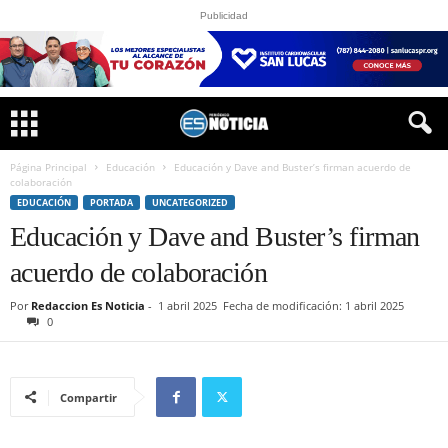
Publicidad
Página Principal
Educación
Educación y Dave and Buster’s firman acuerdo de
colaboración
EDUCACIÓN
PORTADA
UNCATEGORIZED
Educación y Dave and Buster’s firman
acuerdo de colaboración
Por
Redaccion Es Noticia
-
1 abril 2025
Fecha de modificación: 1 abril 2025
0
Compartir