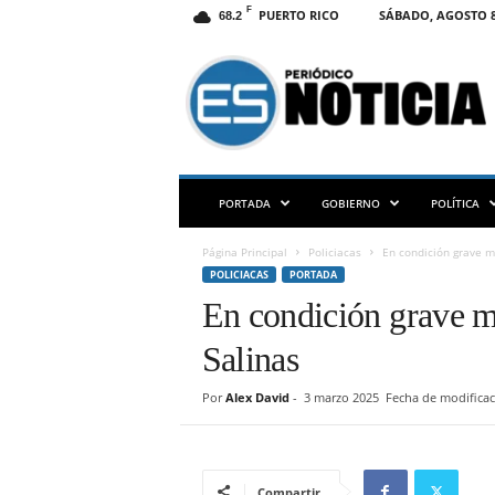
F
PUERTO RICO
SÁBADO, AGOSTO 8
68.2
E
S
N
O
T
I
C
PORTADA
GOBIERNO
POLÍTICA
I
A
Página Principal
Policiacas
En condición grave mo
P
POLICIACAS
PORTADA
R
En condición grave mo
Salinas
Por
Alex David
-
3 marzo 2025
Fecha de modificac
Compartir