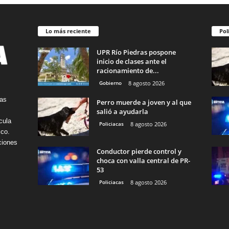
Lo más reciente
Pol
UPR Río Piedras pospone
inicio de clases ante el
racionamiento de...
Gobierno
8 agosto 2026
tas
Perro muerde a joven y al que
salió a ayudarla
cula
Policiacas
8 agosto 2026
ico.
ciones
Conductor pierde control y
choca con valla central de PR-
53
Policiacas
8 agosto 2026