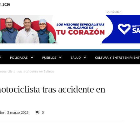
, 2026
Publicidad
POLICIACAS
PUEBLOS
SALUD
CULTURA Y ENTRETENIMIEN
tociclista tras accidente en Salinas
tociclista tras accidente en
ión: 3 marzo 2025
0