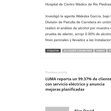
Hospital de Centro Médico de Rio Piedras,
Investigó la agente Waleska García, bajo 
División de Patrulla de Carretera en unión 
realizó el análisis de alcohol por muestra
prueba de aliento, arrojo 0.00% de alcoh
fines periciales y llevados a las Instalacio
ETIQUETAS
ACCIDENTE CON MOTORA
HERIDO
P
Previous article
LUMA reporta un 99.37% de client
con servicio eléctrico y anuncia
mejoras planificadas
Alex David