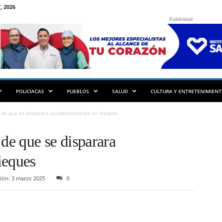
, 2026
Publicidad
POLICIACAS
PUEBLOS
SALUD
CULTURA Y ENTRETENIMIEN
de que se disparara accidentalmente en Vieques
e que se disparara
ieques
ión: 3 marzo 2025
0