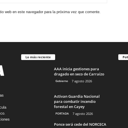
itio web en este navegador para la próxima vez que comente.
Lo más reciente
Pol
AAA inicia gestiones para
dragado en seco de Carraízo
Gobierno
7 agosto 2026
tas
Activan Guardia Nacional
para combatir incendio
forestal en Cayey
cula
ico.
PORTADA
7 agosto 2026
ciones
Ponce será cede del NORCECA