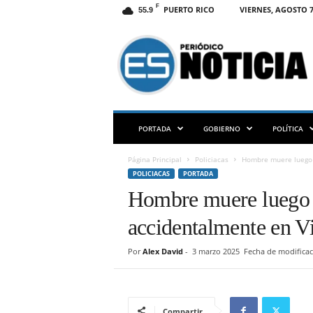
F
PUERTO RICO
VIERNES, AGOSTO 7
55.9
E
S
N
O
T
I
C
PORTADA
GOBIERNO
POLÍTICA
I
A
Página Principal
Policiacas
Hombre muere luego 
P
POLICIACAS
PORTADA
R
Hombre muere luego d
accidentalmente en V
Por
Alex David
-
3 marzo 2025
Fecha de modificac
Compartir