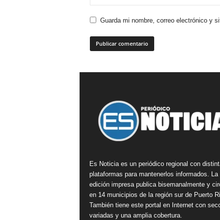
Guarda mi nombre, correo electrónico y s
Es Noticia es un periódico regional con distin
plataformas para mantenerlos informados. La
edición impresa publica bisemanalmente y cir
en 14 municipios de la región sur de Puerto R
También tiene este portal en Internet con sec
variadas y una amplia cobertura.