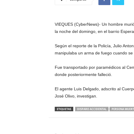
VIEQUES (CyberNews)- Un hombre murió lu
la noche del domingo, en el barrio Esper
Según el reporte de la Policía, Julio Ant
manipulaba un arma de fuego cuando se r
Fue transportado por paramédicos al Cen
donde posteriormente falleció.
El agente Luis Delgado, adscrito al Cuerpo
José Olivo, investigan.
ETIQUETAS
DISPARO ACCIDENTAL
PERSONA MUERT